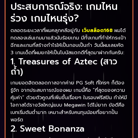
ประสบการณ์จริง: เกมไหน
ร่วง เกมไหนรุ่ง?
ตลอดระยะเวลาที่ผมคลุกคลีอยู่กับ
เว็บสล็อต168
ผมได้
ทดลองเล่นเกมมาแล้วนับร้อยเกม มีทั้งเกมที่ทำให้กระเป๋า
ฉีกและเกมที่สร้างกำไรให้เป็นกอบเป็นกำ วันนี้ผมเลยคัด
3 เกมเด็ดที่ผมยกให้เป็นโบนัสแตกดีที่สุดมาฝากกันครับ:
1. Treasures of Aztec (สาว
ถ้ำ)
เกมยอดฮิตตลอดกาลจากค่าย PG Soft ที่ใครๆ ก็ต้อง
รู้จัก จากประสบการณ์ของผม เกมนี้คือ “ที่สุดของความ
คุ้มค่า” ด้วยตัวคูณที่เพิ่มขึ้นเรื่อยๆ ในรอบฟรีสปิน ทำให้มี
โอกาสได้รางวัลใหญ่แบบ Megawin ได้ไม่ยาก ข้อดีคือ
เบทเริ่มต้นต่ำมาก เหมาะสำหรับคนทุนน้อยที่อยากปั้น
พอร์ต
2. Sweet Bonanza