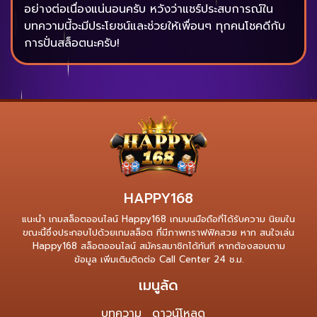
อย่างต่อเนื่องแน่นอนครับ หวังว่าแชร์ประสบการณ์ใน
บทความนี้จะมีประโยชน์และช่วยให้เพื่อนๆ ทุกคนโชคดีกับ
การปั่นสล็อตนะครับ!
HAPPY168
แนะนำ เกมสล็อตออนไลน์ Happy168 เกมบนมือถือที่ได้รับความ นิยมใน
ขณะนี้ซึ่งประกอบไปด้วยเกมสล็อต ที่มีภาพกราฟฟิคสวย หาก สนใจเล่น
Happy168 สล็อตออนไลน์ สมัครสมาชิกได้ทันที หากต้องสอบถาม
ข้อมูล เพิ่มเติมติดต่อ Call Center 24 ช.ม.
เมนูลัด
บทความ
ดาวน์โหลด