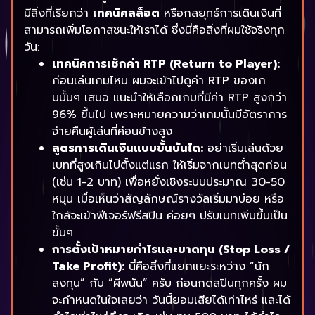
มีสิ่งที่เรียกว่า
เทคนิคสล็อต
หรือกลยุทธ์การเดินเงินที่
สามารถเพิ่มโอกาสชนะให้เราได้ ซึ่งนี่คือสิ่งที่ผมใช้จริงทุก
วัน:
เทคนิคการเช็กค่า RTP (Return to Player):
ก่อนเล่นเกมไหน ผมจะเข้าไปดูค่า RTP ของเก
มนั้นๆ เสมอ แนะนำให้เลือกเกมที่มีค่า RTP สูงกว่า
96% ขึ้นไป เพราะหมายความว่าเกมนั้นมีอัตราการ
จ่ายคืนผู้เล่นที่ค่อนข้างสูง
สูตรการเดินเงินแบบขั้นบันได:
อย่าเริ่มเล่นด้วย
เบทที่สูงเกินไปตั้งแต่แรก ให้เริ่มจากเบทต่ำสุดก่อน
(เช่น 1-2 บาท) เพื่อหยั่งเชิงระบบประมาณ 30-50
หมุน เมื่อเห็นว่าสัญลักษณ์รางวัลเริ่มมาบ่อย หรือ
ใกล้จะเข้าฟีเจอร์ฟรีสปิน ค่อยๆ ปรับเบทเพิ่มขึ้นเป็น
ขั้นๆ
การตั้งเป้าหมายกำไรและขาดทุน (Stop Loss /
Take Profit):
นี่คือสิ่งที่แยกแยะระหว่าง “นัก
ลงทุน” กับ “ผีพนัน” ครับ ก่อนกดสปินทุกครั้ง ผม
จะกำหนดในใจเลยว่า วันนี้ยอมเสียได้เท่าไหร่ และได้