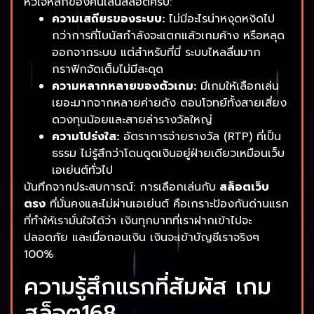
หัวใจหลักของคนเล่นสล็อตครับ:
ความเสถียรของระบบ:
ไม่มีอะไรน่าหงุดหงิดไป
กว่าการที่โบนัสกำลังจะแตกแล้วเกมค้าง หรือหลุด
ออกจากระบบ แต่สำหรับที่นี่ ระบบไหลลื่นมาก
กราฟิกจัดเต็มไม่มีสะดุด
ความหลากหลายของตัวเกม:
มีเกมให้เลือกเล่น
เยอะมากจากหลายค่ายดัง ตอบโจทย์ทั้งสายเสี่ยง
ดวงทุนน้อยและสายล่ารางวัลใหญ่
ความโปร่งใส:
อัตราการจ่ายรางวัล (RTP) ที่เป็น
ธรรม ไม่รู้สึกว่าโดนดูดเงินอยู่ฝ่ายเดียวเหมือนเว็บ
เอเย่นต์ทั่วไป
บันทึกจากประสบการณ์: การเลือกเล่นกับ
สล็อตเว็บ
ตรง
ที่มั่นคงและไม่ผ่านเอเย่นต์ คือเกราะป้องกันด่านแรก
ที่ทำให้เรามั่นใจได้ว่า เงินทุกบาทที่เราฝากเข้าไปจะ
ปลอดภัย และเมื่อถอนเงิน เงินจะเข้าบัญชีเราจริงๆ
100%
ความรู้สึกแรกที่สัมผัส เกม
สล็อต168