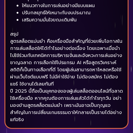
ให้แนวทางในการเล่นอย่างมีแบบแผน
ปรับกลยุทธ์ให้เหมาะกับงบประมาณ
เสริมความมั่นใจขณะเดิมพัน
สรุป
สูตรสล็อตแม่นยำ คือเครื่องมือสำคัญที่ช่วยเพิ่มโอกาสใน
การเล่นสล็อตให้ได้กำไรอย่างต่อเนื่อง โดยเฉพาะเมื่อนำ
ไปใช้ร่วมกับเทคนิคการบริหารเงินและจังหวะการเล่นอย่าง
ชาญฉลาด การเลือกใช้โปรแกรม AI หรือสูตรวิเคราะห์
สถิติก็เป็นทางเลือกที่ดี โดยผู้เล่นสามารถหาโหลดหรือใช้
ผ่านเว็บไซต์แบบฟรี ไม่มีค่าใช้จ่าย ไม่ต้องสมัคร ไม่ต้อง
แชร์ ใช้งานได้เลยทันที
ปี 2025 นี้ถือเป็นยุคทองของผู้เล่นสล็อตออนไลน์ที่ฉลาด
ใช้เครื่องมือ หากคุณต้องการเล่นแล้วได้กำไรทุกวัน อย่า
มองข้ามสูตรสล็อตแม่นยำ เพราะมันอาจเป็นกุญแจ
สำคัญในการเปลี่ยนเกมธรรมดาให้กลายเป็นรายได้อย่าง
แท้จริง