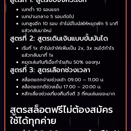
เบทต่ำ 10 รอบแรก
เบทปานกลาง 5 รอบถัดไป
เบทสูงอีก 10 รอบ ถ้าไม่มีโบนัสให้หยุดพัก 5 นาที
แล้วกลับมาใหม่
สูตรที่ 2: สูตรเดินเงินแบบขั้นบันได
เริ่มที่ 1x ถ้าไม่เข้าให้เพิ่มเป็น 2x, 3x จนได้กำไร
แล้วกลับมาที่ 1x
หยุดเล่นทันทีเมื่อกำไรเกิน 50% ของทุน
สูตรที่ 3: สูตรเลือกช่วงเวลา
สล็อตแตกง่ายช่วงเช้า 09.00 – 11.00 น.
สล็อตแตกดีช่วงเย็น 17.00 – 20.00 น.
หลีกเลี่ยงช่วงเที่ยงคืนถึงตี 3 ที่คนเล่นเยอะมาก
สูตรสล็อตฟรีไม่ต้องสมัคร
ใช้ได้ทุกค่าย