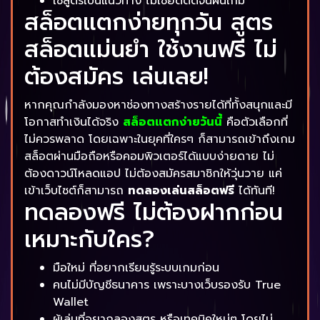
ใช้สูตรเป็นแนวทาง ไม่ใช่ยึดติดจนฝืนเกม
สล็อตแตกง่ายทุกวัน สูตร
สล็อตแม่นยำ ใช้งานฟรี ไม่
ต้องสมัคร เล่นเลย!
หากคุณกำลังมองหาช่องทางสร้างรายได้ที่ทั้งสนุกและมี
โอกาสทำเงินได้จริง
สล็อตแตกง่ายวันนี้
คือตัวเลือกที่
ไม่ควรพลาด โดยเฉพาะในยุคที่ใครๆ ก็สามารถเข้าถึงเกม
สล็อตผ่านมือถือหรือคอมพิวเตอร์ได้แบบง่ายดาย ไม่
ต้องดาวน์โหลดแอป ไม่ต้องสมัครสมาชิกให้วุ่นวาย แค่
เข้าเว็บไซต์ก็สามารถ
ทดลองเล่นสล็อตฟรี
ได้ทันที!
ทดลองฟรี ไม่ต้องฝากก่อน
เหมาะกับใคร?
มือใหม่ ที่อยากเรียนรู้ระบบเกมก่อน
คนไม่มีบัญชีธนาคาร เพราะบางเว็บรองรับ True
Wallet
ผู้เล่นที่อยากลองสูตร หรือเทคนิคใหม่ๆ โดยไม่