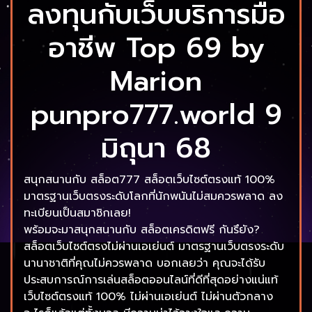
ลงทุนกับเว็บบริการมือ
อาชีพ Top 69 by
Marion
punpro777.world 9
มิถุนา 68
สนุกสนานกับ สล็อต777 สล็อตเว็บไซต์ตรงแท้ 100%
มาตรฐานเว็บตรงระดับโลกที่นักพนันไม่สมควรพลาด ลง
ทะเบียนเป็นสมาชิกเลย!
พร้อมจะมาสนุกสนานกับ สล็อตเครดิตฟรี กันรึยัง?
สล็อตเว็บไซต์ตรงไม่ผ่านเอเย่นต์ มาตรฐานเว็บตรงระดับ
นานาชาติที่คุณไม่ควรพลาด บอกเลยว่า คุณจะได้รับ
ประสบการณ์การเล่นสล็อตออนไลน์ที่ดีที่สุดอย่างแน่แท้
เว็บไซต์ตรงแท้ 100% ไม่ผ่านเอเย่นต์ ไม่ผ่านตัวกลาง