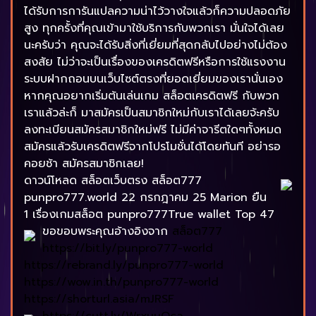
ได้รับการการันแปลความน่าไว้วางใจแล้วก็ความปลอดภัย
สูง ทุกครั้งที่คุณเข้ามาใช้บริการกับพวกเรา มั่นใจได้เลย
นะครับว่า คุณจะได้รับสิ่งที่เยี่ยมที่สุดกลับไปอย่างไม่ต้อง
สงสัย ไม่ว่าจะเป็นเรื่องของเครดิตฟรีหรือการใช้แรงงาน
ระบบฝากถอนบนเว็บไซต์ตรงที่ยอดเยี่ยมของเรานั่นเอง
หากคุณอยากเริ่มต้นเล่นเกม สล็อตเครดิตฟรี กับพวก
เราแล้วล่ะก็ มาสมัครเป็นสมาชิกใหม่กับเราได้เลยจ้ะครับ
ลงทะเบียนสมัครสมาชิกใหม่ฟรี ไม่มีค่าจารีตใดๆทั้งหมด
สมัครแล้วรับเครดิตฟรีจากโปรโมชั่นได้โดยทันที อย่ารอ
คอยช้า สมัครสมาชิกเลย!
ดาวน์โหลด สล็อตเว็บตรง สล็อต777
punpro777.world 22 กรกฎาคม 25 Marion ยืน
1 เรื่องเกมสล็อต punpro777True wallet Top 47
ขอขอบพระคุณอ้างอิงจาก
สล็อต777
https://bit.ly/punpro777-world
https://rebrand.ly/punpro777-world
https://wow.in.th/punpro777-world
https://shorturl.asia/mJRSF
https://cutt.ly/WrxuuOca