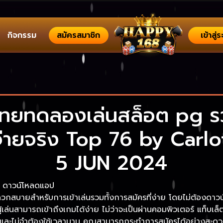
กิจกรรม
สมัครสมาชิก
เข้าสู่
ไทยทดลองเล่นสล็อต pg รวม
จ่ายจริง Top 76 by Carl
5 JUN 2024
อง ดาวน์โหลดแอป
กสบายสำหรับการเข้าเล่นรวมทั้งการสมัครที่ง่าย โดยไม่ต้องดาวน
้เล่นสามารถเข้าถึงเกมได้ง่าย ไม่ว่าจะเป็นผ่านคอมพิวเตอร์ แท็บเล็
ละไม่จำต้องใช้เวลานาน คุณสามารถกระทำการสมัครได้อย่างสะดวกส