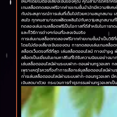
ใหม่ๆโดยไม่ต้องเสี่ยงเงินของคุณ คุณสามารถครึกครื้น
เกมสล็อตทดสอบฟรีจากค่ายเกมชั้นนำมักมีความพิเศษในด้
กับประสบการณ์การเล่นที่เต็มไปด้วยความสนุกสนาน เล
สนใจ ทุกคนสามารถเพลิดเพลินไปกับความสนุกสนานที่ไม
ทดลองเล่นเกมสล็อตฟรีเป็นโอกาสที่ดีสำหรับในการทดส
และก็วิธีการต่างๆก่อนที่จะลงเงินจริง
การเล่นเกมสล็อตทดลองฟรีจากค่ายเกมชั้นนำเป็นวิธีที่น
โดยไม่ต้องเสี่ยงเงินของตน การทดสอบเล่นเกมสล็อตฟร
สล็อตเว็บตรงที่ดีที่สุด เล่นสล็อตออนไลน์ ทางเข้าp
สล็อตเป็นเยี่ยมในเกมคาสิโนที่ได้รับความนิยมอย่างมากทั
เล่นสล็อตออนไลน์ผ่านระบบฝาก-ถอนผ่านทรูวอเลท กลายเ
เพราะเหตุไรควรที่จะทำการเลือกเล่นสล็อตออนไลน์ผ่
การเล่นสล็อตออนไลน์ผ่านระบบฝาก-ถอนทรูวอเลท มีความ
เงินสดมาด้วย กระบวนการทำธุรกรรมผ่านทรูวอเลทเป็นวิ