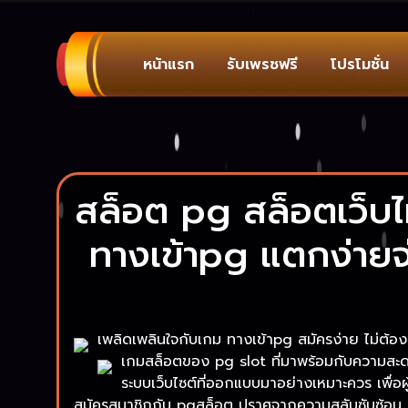
หน้าแรก
รับเพรชฟรี
โปรโมชั่น
สล็อต pg สล็อตเว็บ
ทางเข้าpg แตกง่าย
เพลิดเพลินใจกับเกม ทางเข้าpg สมัครง่าย ไม่ต้
เกมสล็อตของ pg slot ที่มาพร้อมกับความสะดว
ระบบเว็บไซต์ที่ออกแบบมาอย่างเหมาะควร เพื่อผู
สมัครสมาชิกกับ pgสล็อต ปราศจากความสลับซับซ้อน แ