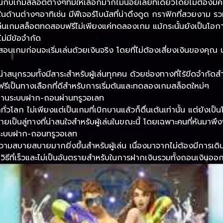
กับเกมสล็อตต่างๆที่มีให้เลือกมากไม่น้อยเลยทีเดียวโดยไม่ต้องมี
านต่างๆอาทิเช่น มีฟีเจอร์โบนัสที่น่าดึงดูด กราฟิกที่สวยงาม รวม
่นเกมสล็อตทดสอบฟรีไม่เพียงแค่ทดลองเกม แม้กระนั้นยังเป็นโอกา
่มีข้อจำกัด
อบเกมก่อนจะเริ่มเล่นด้วยเงินจริง โดยที่ไม่ต้องเสี่ยงเงินของ
่าสนุกรวมทั้งมีสาระสำหรับผู้เล่นทุกคน ด้วยช่องทางที่ไร้ขีดจำกั
ีเป็นทางเลือกที่ดีสำหรับการเริ่มต้นและทดลองเกมสล็อตใหม่ๆ
g ผ่านระบบฝาก-ถอนผ่านทรูวอเลท
่วโลก ไม่เพียงแต่เป็นเกมที่เบิกบานแล้วก็ตื่นเต้นเท่านั้น แต่ยังเป
ป็นลู่ทางที่น่าสนใจสำหรับผู้เล่นในขณะนี้ โดยเฉพาะคนที่หันมาพ
านระบบฝาก-ถอนทรูวอเลท
สบายสบายมากยิ่งขึ้นสำหรับผู้เล่น เนื่องมาจากไม่ต้องมีการเดิน
ธีที่เร็วและไม่เป็นอันตรายสำหรับในการฝากเงินรวมทั้งถอนเงินออก