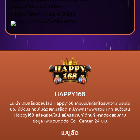
https://bitt.to/34l8ez
https://shorturl.asia/SQ4cj
https://t.co/wAIhDRP1tx
HAPPY168
แนะนำ เกมสล็อตออนไลน์ Happy168 เกมบนมือถือที่ได้รับความ นิยมใน
ขณะนี้ซึ่งประกอบไปด้วยเกมสล็อต ที่มีภาพกราฟฟิคสวย หาก สนใจเล่น
Happy168 สล็อตออนไลน์ สมัครสมาชิกได้ทันที หากต้องสอบถาม
ข้อมูล เพิ่มเติมติดต่อ Call Center 24 ช.ม.
เมนูลัด