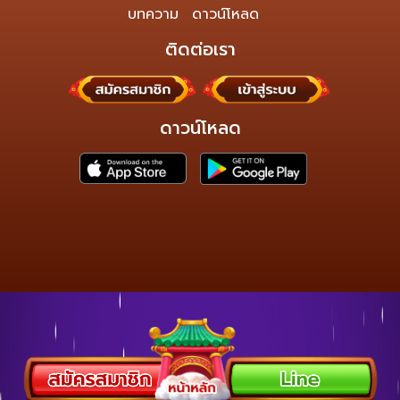
บทความ
ดาวน์โหลด
ติดต่อเรา
ดาวน์โหลด