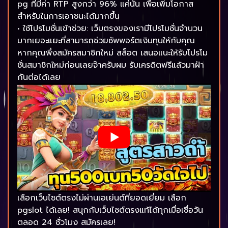
pg ที่มีค่า RTP สูงกว่า 96% แค่นั้น เพื่อเพิ่มโอกาส
สำหรับในการเอาชนะได้มากขึ้น
• ใช้โปรโมชั่นเข้าช่วย: เว็บตรงของเรามีโปรโมชั่นจำนวน
มากเยอะแยะที่สามารถช่วยซัพพอร์ตเงินทุนให้กับคุณ
หากคุณพึ่งสมัครสมาชิกใหม่ สล็อต เสนอแนะให้รับโปรโม
ชั่นสมาชิกใหม่ก่อนเลยจ๊าครับผม รับเครดิตฟรีแล้วมาฝ่า
กันต่อได้เลย
เลือกเว็บไซต์ตรงไม่ผ่านเอเย่นต์ที่ยอดเยี่ยม เลือก
pgslot ได้เลย! สนุกกับเว็บไซต์ตรงแท้ได้ทุกเมื่อเชื่อวัน
ตลอด 24 ชั่วโมง สมัครเลย!