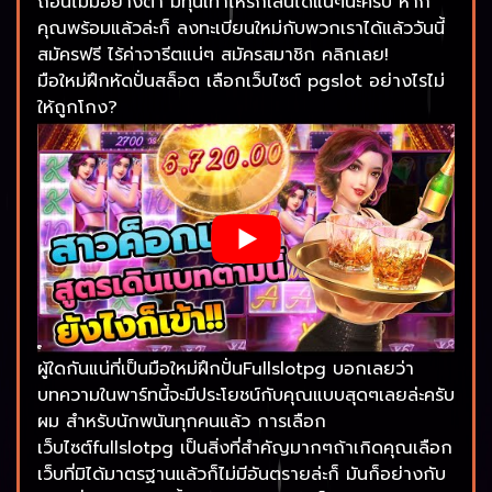
ถอนไม่มีอย่างต่ำ มีทุนเท่าไหร่ก็เล่นได้แน่ๆนะครับ หาก
คุณพร้อมแล้วล่ะก็ ลงทะเบียนใหม่กับพวกเราได้แล้ววันนี้
สมัครฟรี ไร้ค่าจารีตแน่ๆ สมัครสมาชิก คลิกเลย!
มือใหม่ฝึกหัดปั่นสล็อต เลือกเว็บไซต์ pgslot อย่างไรไม่
ให้ถูกโกง?
ผู้ใดกันแน่ที่เป็นมือใหม่ฝึกปั่นFullslotpg บอกเลยว่า
บทความในพาร์ทนี้จะมีประโยชน์กับคุณแบบสุดๆเลยล่ะครับ
ผม สำหรับนักพนันทุกคนแล้ว การเลือก
เว็บไซต์fullslotpg เป็นสิ่งที่สำคัญมากๆถ้าเกิดคุณเลือก
เว็บที่มิได้มาตรฐานแล้วก็ไม่มีอันตรายล่ะก็ มันก็อย่างกับ