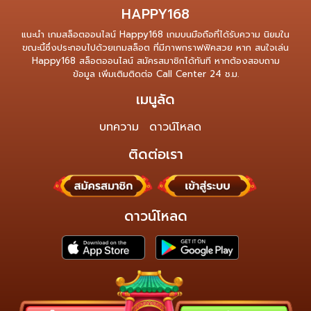
HAPPY168
แนะนำ เกมสล็อตออนไลน์ Happy168 เกมบนมือถือที่ได้รับความ นิยมใน
ขณะนี้ซึ่งประกอบไปด้วยเกมสล็อต ที่มีภาพกราฟฟิคสวย หาก สนใจเล่น
Happy168 สล็อตออนไลน์ สมัครสมาชิกได้ทันที หากต้องสอบถาม
ข้อมูล เพิ่มเติมติดต่อ Call Center 24 ช.ม.
เมนูลัด
บทความ
ดาวน์โหลด
ติดต่อเรา
ดาวน์โหลด