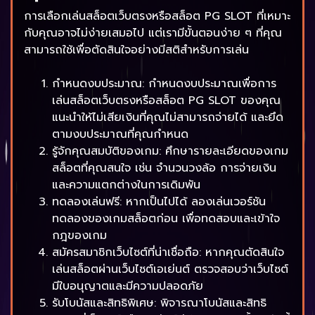
การเลือกเล่นสล็อตเว็บตรงหรือสล็อต PG SLOT ที่เหมาะ
กับคุณอาจไม่ง่ายเสมอไป แต่เรามีขั้นตอนง่าย ๆ ที่คุณ
สามารถใช้เพื่อตัดสินใจอย่างมีสติสำหรับการเล่น
กำหนดงบประมาณ: กำหนดงบประมาณเพื่อการ
เล่นสล็อตเว็บตรงหรือสล็อต PG SLOT ของคุณ
แนะนำให้ไม่เสียเงินที่คุณไม่สามารถจ่ายได้ และยึด
ตามงบประมาณที่คุณกำหนด
รู้จักคุณสมบัติของเกม: ศึกษารายละเอียดของเกม
สล็อตที่คุณสนใจ เช่น จำนวนวงล้อ การจ่ายเงิน
และความแตกต่างในการเดิมพัน
ทดลองเล่นฟรี: หากเป็นไปได้ ลองเล่นเวอร์ชัน
ทดลองของเกมสล็อตก่อน เพื่อทดสอบและเข้าใจ
กฎของเกม
สมัครสมาชิกเว็บไซต์ที่น่าเชื่อถือ: หากคุณตัดสินใจ
เล่นสล็อตผ่านเว็บไซต์เอเย่นต์ ตรวจสอบว่าเว็บไซต์
มีใบอนุญาตและมีความปลอดภัย
รับโบนัสและสิทธิพิเศษ: พิจารณาโบนัสและสิทธิ