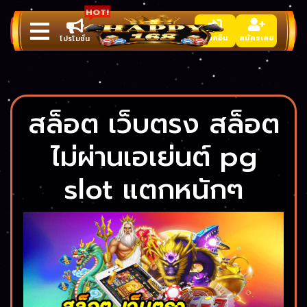
ล็อคอิน
สมัครเลย
โปรโมชั่น
สล็อต เว็บตรง สล็อต
ไม่ผ่านเอเย่นต์ pg
slot แตกหนักๆ