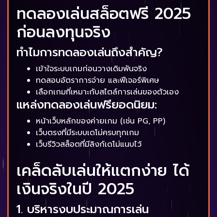
ทดลองเล่นสล็อตฟรี 2025
ก่อนลงทุนจริง
ทำไมการทดลองเล่นถึงสำคัญ?
เข้าใจระบบเกมก่อนวางเดิมพันจริง
ทดสอบอัตราการจ่าย และฟีเจอร์พิเศษ
เลือกเกมที่เหมาะกับสไตล์การเล่นของตัวเอง
แหล่งทดลองเล่นฟรียอดนิยม:
หน้าเว็บหลักของค่ายเกม (เช่น PG, PP)
เว็บตรงที่มีระบบเดโม่ครบทุกเกม
เว็บรีวิวสล็อตที่มีลิงก์เดโม่แนบไว้
เคล็ดลับเล่นให้แตกง่าย ได้
เงินจริงในปี 2025
1. บริหารงบประมาณการเล่น