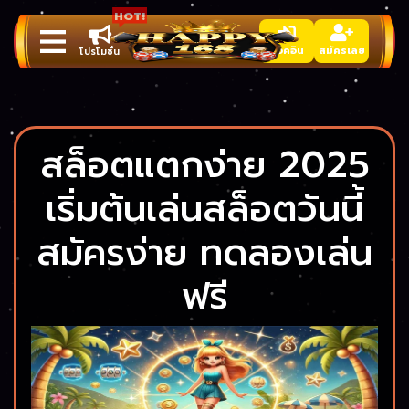
ล็อคอิน
สมัครเลย
โปรโมชั่น
สล็อตแตกง่าย 2025
เริ่มต้นเล่นสล็อตวันนี้
สมัครง่าย ทดลองเล่น
ฟรี