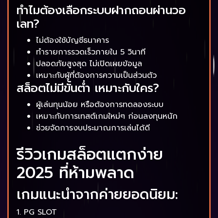
ทำไมต้องเลือกระบบฝากถอนผ่านวอ
เลท?
ไม่ต้องใช้บัญชีธนาคาร
ทำรายการรวดเร็วภายใน 5 วินาที
ปลอดภัยสูงสุด ไม่เปิดเผยข้อมูล
เหมาะกับผู้ที่ต้องการความเป็นส่วนตัว
สล็อตไม่มีขั้นต่ำ เหมาะกับใคร?
ผู้เล่นทุนน้อย หรือต้องการทดลองระบบ
เหมาะกับการเทสต์เกมใหม่ๆ ก่อนลงทุนหนัก
ช่วยจัดการงบประมาณการเล่นได้ดี
รีวิวเกมสล็อตแตกง่าย
2025 ที่ห้ามพลาด
เกมแนะนำจากค่ายยอดนิยม:
1. PG SLOT