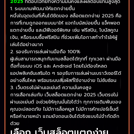
2025
ที่ตอบโจทย์ทั้งความมั่นคงและผลตอบแทนสูงสุด
1. ระบบเกมพัฒนาให้แตกง่ายขึ้น
หนึ่งในจุดเด่นที่เห็นได้ชัดของ สล็อตแตกง่าย 2025 คือ
การที่เกมถูกออกแบบมาให้ แจกโบนัสบ่อยขึ้น แจ็คพอต
แตกง่ายขึ้น และมีฟีเจอร์พิเศษ เช่น ฟรีสปิน, โบนัสคูณ
เงิน, หรือระบบซื้อฟรีสปิน ที่ช่วยเพิ่มโอกาสทำกำไรให้ผู้
เล่นได้อย่างมาก
2. รองรับการเล่นผ่านมือถือ 100%
ผู้เล่นสามารถสนุกกับเกมสล็อตได้ทุกที่ ทุกเวลา ผ่านมือ
ถือทั้งระบบ iOS และ Android โดยไม่ต้องโหลด
แอปพลิเคชันเสริมใด ๆ รองรับการเล่นผ่านเบราว์เซอร์ได้
อย่างลื่นไหล พร้อมระบบสัมผัสที่ใช้งานง่าย ไม่ซับซ้อน
3. เว็บตรงไม่ผ่านเอเย่นต์ ความมั่นคงสูง
การเลือกเล่นกับ เว็บสล็อตแตกง่าย 2025 เว็บตรงไม่
ผ่านเอเย่นต์ จะช่วยให้คุณมั่นใจได้ว่า ทุกการเดิมพันของ
คุณจะปลอดภัย ไม่มีการล็อคยูส ไม่มีการหักเปอร์เซ็นต์
หรือค่านายหน้า แถมยังถอนเงินได้จริงแบบไม่จำกัดอีก
ด้วย
เลือก เว็บสล็อตแตกง่าย