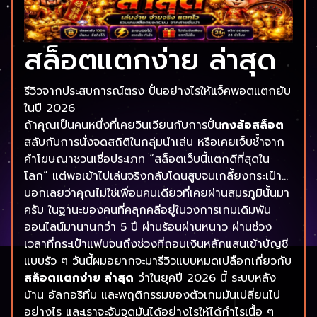
สล็อตแตกง่าย ล่าสุด
รีวิวจากประสบการณ์ตรง ปั่นอย่างไรให้แจ็คพอตแตกยับ
ในปี 2026
ถ้าคุณเป็นคนหนึ่งที่เคยวินเวียนกับการปั่น
กงล้อสล็อต
สลับกับการนั่งจดสถิติในกลุ่มนำเล่น หรือเคยเจ็บช้ำจาก
คำโฆษณาชวนเชื่อประเภท “สล็อตเว็บนี้แตกดีที่สุดใน
โลก” แต่พอเข้าไปเล่นจริงกลับโดนสูบจนเกลี้ยงกระเป๋า…
บอกเลยว่าคุณไม่ใช่เพื่อนคนเดียวที่เคยผ่านสมรภูมินั้นมา
ครับ ในฐานะของคนที่คลุกคลีอยู่ในวงการเกมเดิมพัน
ออนไลน์มานานกว่า 5 ปี ผ่านร้อนผ่านหนาว ผ่านช่วง
เวลาที่กระเป๋าแฟบจนถึงช่วงที่ถอนเงินหลักแสนเข้าบัญชี
แบบรัว ๆ วันนี้ผมอยากจะมารีวิวแบบหมดเปลือกเกี่ยวกับ
สล็อตแตกง่าย ล่าสุด
ว่าในยุคปี 2026 นี้ ระบบหลัง
บ้าน อัลกอริทึม และพฤติกรรมของตัวเกมมันเปลี่ยนไป
อย่างไร และเราจะจับจุดมันได้อย่างไรให้ได้กำไรเนื้อ ๆ