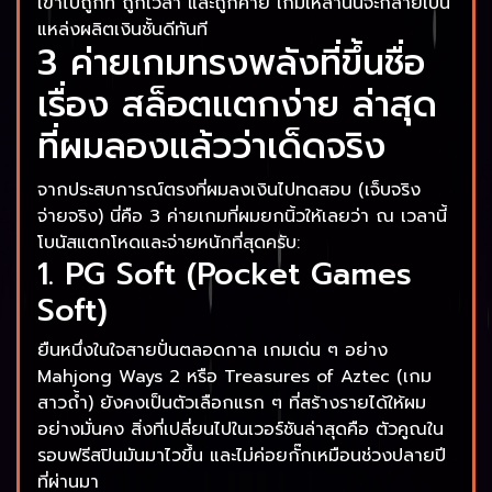
เข้าไปถูกที่ ถูกเวลา และถูกค่าย เกมเหล่านั้นจะกลายเป็น
แหล่งผลิตเงินชั้นดีทันที
3 ค่ายเกมทรงพลังที่ขึ้นชื่อ
เรื่อง สล็อตแตกง่าย ล่าสุด
ที่ผมลองแล้วว่าเด็ดจริง
จากประสบการณ์ตรงที่ผมลงเงินไปทดสอบ (เจ็บจริง
จ่ายจริง) นี่คือ 3 ค่ายเกมที่ผมยกนิ้วให้เลยว่า ณ เวลานี้
โบนัสแตกโหดและจ่ายหนักที่สุดครับ:
1. PG Soft (Pocket Games
Soft)
ยืนหนึ่งในใจสายปั่นตลอดกาล เกมเด่น ๆ อย่าง
Mahjong Ways 2 หรือ Treasures of Aztec (เกม
สาวถ้ำ) ยังคงเป็นตัวเลือกแรก ๆ ที่สร้างรายได้ให้ผม
อย่างมั่นคง สิ่งที่เปลี่ยนไปในเวอร์ชันล่าสุดคือ ตัวคูณใน
รอบฟรีสปินมันมาไวขึ้น และไม่ค่อยกั๊กเหมือนช่วงปลายปี
ที่ผ่านมา