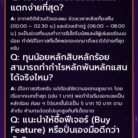
แตกง่ายที่สุด?
A:
จากสถิติส่วนตัวของผม ช่วงเวลาหลังเที่ยงคืน
(00:00 – 02:30 น.) และช่วงเช้าตรู่ (06:00 – 08:00
น.) จะเป็นช่วงที่ระบบทำการรีเซ็ตโบนัสและมีผู้เล่นแชร์ระบบ
น้อย ทำให้มีโอกาสที่แจ็คพอตจะตกมาถึงเราได้ง่ายที่สุด
ครับ
Q: ทุนน้อยหลักสิบหลักร้อย
สามารถทำกำไรหลักพันหลักแสน
ได้จริงไหม?
A:
มีโอกาสจริงครับ แต่ต้องใช้ความอดทนสูงมาก โดย
เริ่มจากเบทต่ำสุด (เช่น 1 บาท) พอกำไรเริ่มงอกเงยเป็น
หลักร้อย ค่อย ๆ ไต่เบทขึ้นไปเป็น 5 บาท 10 บาท ตาม
ลำดับ ห้ามกระโดดไปเบทสูงทันทีเด็ดขาด
Q: แนะนำให้ซื้อฟีเจอร์ (Buy
Feature) หรือปั่นเองมือดีกว่า