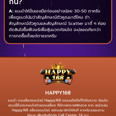
กัน?
A:
แนะนำให้ปั่นเองมือก่อนอย่างน้อย 30-50 ตาครับ
เพื่อดูแนวโน้มว่าสัญลักษณ์ตัวคูณมาดีไหม ถ้า
สัญลักษณ์ตัวคูณและสัญลักษณ์ Scatter มาถี่ ๆ ค่อย
ตัดสินใจซื้อฟีเจอร์เพื่อลุ้นบวกก้อนโต จะปลอดภัยกว่า
การกดซื้อตั้งแต่ตาแรกครับ
HAPPY168
แนะนำ เกมสล็อตออนไลน์ Happy168 เกมบนมือถือที่ได้รับความ นิยมใน
ขณะนี้ซึ่งประกอบไปด้วยเกมสล็อต ที่มีภาพกราฟฟิคสวย หาก สนใจเล่น
Happy168 สล็อตออนไลน์ สมัครสมาชิกได้ทันที หากต้องสอบถาม
ข้อมูล เพิ่มเติมติดต่อ Call Center 24 ช.ม.