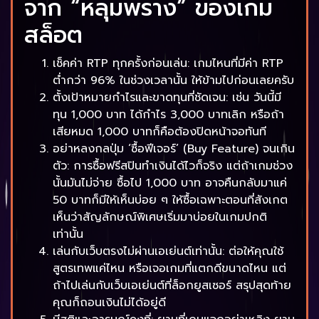
จาก “หลุมพราง” ของเกม
สล็อต
เช็คค่า RTP ทุกครั้งก่อนเล่น: เกมไหนที่มีค่า RTP
ต่ำกว่า 96% ในช่วงเวลานั้น ให้ข้ามไปก่อนเลยครับ
ตั้งเป้าหมายกำไรและขาดทุนที่ชัดเจน: เช่น วันนี้มี
ทุน 1,000 บาท ได้กำไร 3,000 บาทเลิก หรือถ้า
เสียหมด 1,000 บาทก็คือต้องปิดหน้าจอทันที
อย่าหลงกลปุ่ม ‘ซื้อฟีเจอร์’ (Buy Feature) จนเกิน
ตัว: การซื้อฟรีสปินทำเงินได้ไวก็จริง แต่ถ้าเกมช่วง
นั้นมันไม่จ่าย ซื้อไป 1,000 บาท อาจคืนกลับมาแค่
50 บาทก็มีให้เห็นบ่อย ๆ ให้ซื้อเฉพาะตอนที่สังเกต
เห็นว่าสัญลักษณ์พิเศษเริ่มมาบ่อยในเกมปกติ
เท่านั้น
เล่นกับเว็บตรงไม่ผ่านเอเย่นต์เท่านั้น: ต่อให้คุณใช้
สูตรเทพแค่ไหน หรือเจอเกมที่แตกดีขนาดไหน แต่
ถ้าไปเล่นกับเว็บเอเย่นต์ที่ล็อกยูสเซอร์ สรุปสุดท้าย
คุณก็ถอนเงินไม่ได้อยู่ดี