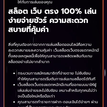
ให้กับการเล่นของคุณ
สล็อต เว็บ ตรง 100% เล่น
ง่ายจ่ายชัวร์ ความสะดวก
สบายที่คุ้มค่า
สิ่งที่คุณต้องการจากการเล่นสล็อตออนไลน์คือความ
สะดวกสบายและความคุ้มค่า เว็บสล็อตเว็บตรงแตกหนักมี
ทั้งสองเหตุผลนี้เพื่อให้คุณสามารถเพลิดเพลินกับเกม
สล็อตอย่างไม่ยากลำบาก
กระบวนการสมัครสมาชิกที่ง่ายดาย ไม่ซับซ้อน
ทำให้คุณสามารถเริ่มต้นการเล่นเกมสล็อตได้ทันที
เว็บสล็อตเว็บตรงแตกหนักมีเกมที่ออกแบบมาให้ผู้
เล่นเล่นง่ายและไม่ซับซ้อน เหมาะสำหรับทุกคนไม่ว่า
จะเป็นมือใหม่หรือมือเก่า
คุณสามารถทำรายการฝาก-ถอนเงินได้ง่ายๆ ผ่าน