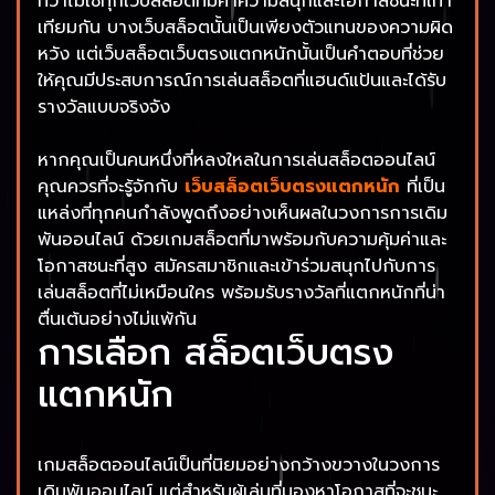
ทว่าไม่ใช่ทุกเว็บสล็อตที่มีค่าความสนุกและโอกาสชนะที่เท่า
เทียมกัน บางเว็บสล็อตนั้นเป็นเพียงตัวแทนของความผิด
หวัง แต่เว็บสล็อตเว็บตรงแตกหนักนั้นเป็นคำตอบที่ช่วย
ให้คุณมีประสบการณ์การเล่นสล็อตที่แฮนด์แป้นและได้รับ
รางวัลแบบจริงจัง
หากคุณเป็นคนหนึ่งที่หลงใหลในการเล่นสล็อตออนไลน์
คุณควรที่จะรู้จักกับ
เว็บสล็อตเว็บตรงแตกหนัก
ที่เป็น
แหล่งที่ทุกคนกำลังพูดถึงอย่างเห็นผลในวงการการเดิม
พันออนไลน์ ด้วยเกมสล็อตที่มาพร้อมกับความคุ้มค่าและ
โอกาสชนะที่สูง สมัครสมาชิกและเข้าร่วมสนุกไปกับการ
เล่นสล็อตที่ไม่เหมือนใคร พร้อมรับรางวัลที่แตกหนักที่น่า
ตื่นเต้นอย่างไม่แพ้กัน
การเลือก สล็อตเว็บตรง
แตกหนัก
เกมสล็อตออนไลน์เป็นที่นิยมอย่างกว้างขวางในวงการ
เดิมพันออนไลน์ แต่สำหรับผู้เล่นที่มองหาโอกาสที่จะชนะ