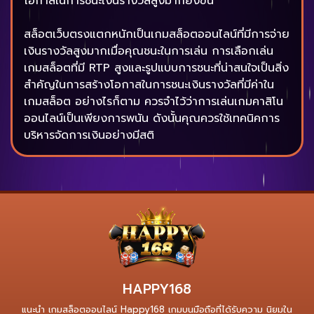
โอกาสในการชนะเงินรางวัลสูงมากยิ่งขึ้น
สล็อตเว็บตรงแตกหนักเป็นเกมสล็อตออนไลน์ที่มีการจ่าย
เงินรางวัลสูงมากเมื่อคุณชนะในการเล่น การเลือกเล่น
เกมสล็อตที่มี RTP สูงและรูปแบบการชนะที่น่าสนใจเป็นสิ่ง
สำคัญในการสร้างโอกาสในการชนะเงินรางวัลที่มีค่าใน
เกมสล็อต อย่างไรก็ตาม ควรจำไว้ว่าการเล่นเกมคาสิโน
ออนไลน์เป็นเพียงการพนัน ดังนั้นคุณควรใช้เทคนิคการ
บริหารจัดการเงินอย่างมีสติ
HAPPY168
แนะนำ เกมสล็อตออนไลน์ Happy168 เกมบนมือถือที่ได้รับความ นิยมใน