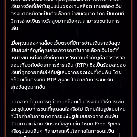
เงินรางวัลที่มีค่าในรูปแบบของเกมสล็อต เกมสล็อตเว็บ
ตรงแตกหนักจะเป็นตัวเลือกที่น่าสนใจมาก โดยเป็นเกมที่
มีการจ่ายเงินรางวัลสูงมากเมื่อคุณสามารถชนะในการ
เล่น
เมื่อคุณมองหาสล็อตเว็บตรงที่มีการจ่ายเงินรางวัลสูง
เป็นสิ่งสำคัญที่คุณควรพิจารณาในการเลือกเว็บไซต์ที่
เหมาะสม หนึ่งในสิ่งที่คุณควรให้ความสำคัญคือการตรวจ
สอบเกี่ยวกับอัตราการชำระเงิน (RTP) ซึ่งเป็นร้อยละของ
เงินที่ถูกจ่ายกลับให้กับผู้เล่นจากยอดเงินที่เดิมพัน โดย
สล็อตเว็บตรงที่มี RTP สูงจะมีโอกาสในการชนะเงิน
รางวัลสูงมากขึ้น
นอกจากนี้คุณควรดูว่าเกมสล็อตเว็บตรงนั้นมีวิธีการเล่น
และรูปแบบการชนะที่คุณสนใจหรือไม่ มีเกมส์ในรูปแบบไหน
ที่มีโอกาสในการเกิดการชนะในรูปแบบของการเดิมพัน
น้อยมากแต่จ่ายเงินรางวัลสูง เช่น โหมด Free Spins
หรือรูปแบบอื่นๆ ที่สามารถเพิ่มโอกาสในการชนะเงิน