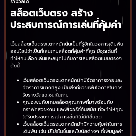
รางวัลได้
สล็อตเว็บตรง สร้าง
ประสบการณ์การเล่นที่คุ้มค่า
เว็บสล็อตเว็บตรงแตกหนักนั้นเป็นที่รู้จักในวงการเดิมพัน
ออนไลน์ว่าเป็นที่เล่นเกมสล็อตที่คุ้มค่าที่สุด มีจุดเด่นที่
ทำให้คนเลือกเล่นและสนุกไปกับการเล่นสล็อตแบบตรงๆ
ดังนี้
เว็บสล็อตเว็บตรงแตกหนักมักมีอัตราการจ่ายและ
อัตราการแตกที่สูง เป็นสิ่งที่ช่วยเพิ่มโอกาสในการ
รับรางวัลและชนะในเกม
คุณจะพบกับเกมสล็อตคุณภาพที่มาพร้อมกับ
กราฟิกสวยงาม และฟีเจอร์ที่ทันสมัย ที่จะทำให้คุณ
ได้รับประสบการณ์การเล่นที่ไม่มีที่สิ้นสุด
เว็บสล็อตเว็บตรงแตกหนักมักมีความคุ้มค่าในการ
เดิมพัน เช่น มีโปรโมชั่นและโบนัสต่างๆ ที่เพิ่มมูลค่า