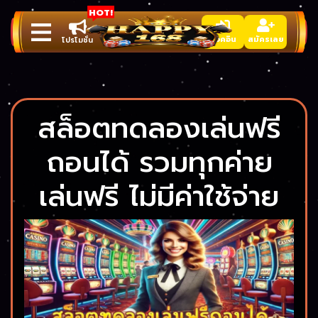
ล็อคอิน
สมัครเลย
โปรโมชั่น
สล็อตทดลองเล่นฟรี
ถอนได้ รวมทุกค่าย
เล่นฟรี ไม่มีค่าใช้จ่าย