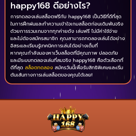
happy168 ดีอย่างไร?
การทดลองเล่นสล็อตฟรีกับ happy168 เป็นวิธีที่ดีที่สุด
ในการฝึกฝนและทำความเข้าใจเกมสล็อตก่อนเดิมพันจริง
ด้วยการรวมเกมจากทุกค่ายดัง เล่นฟรี ไม่มีค่าใช้จ่าย
และไม่ต้องสมัครสมาชิก คุณสามารถทดลองเล่นได้อย่าง
อิสระและเรียนรู้เทคนิคการเล่นได้อย่างเต็มที่
หากคุณกำลังมองหาเว็บสล็อตที่มีคุณภาพ ปลอดภัย
และมีระบบทดลองเล่นที่สมจริง happy168 คือตัวเลือกที่
ดีที่สุด
สล็อตทดลอง
สมัครวันนี้เพื่อรับสิทธิพิเศษและเริ่ม
ต้นเส้นทางการเล่นสล็อตของคุณได้เลย!