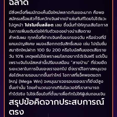
ฉลาด
มีสิ่งหนึ่งที่ผมมักจะเห็นมือใหม่พลาดกันเยอะมาก คือพอ
สมัครเสร็จแล้วก็รีบควักเงินฝากเข้าเล่นทันทีโดยไม่ได้แวะ
ไปดูหน้า
โปรโมชั่นสล็อต
เลย ซึ่งนั่นทำให้คุณเสียโอกาส
ในการเพิ่มแต้มต่อให้กับตัวเองอย่างน่าเสียดาย
สำหรับผม ทุกครั้งที่ฝากเงินครั้งแรกของวัน หรือช่วงที่มี
แคมเปญพิเศษ ผมจะเลือกกดรับสิทธิ์เสมอ เช่น โปรโมชั่น
สมาชิกใหม่ฝาก 100 รับ 200 หรือโบนัสคืนยอดเสียราย
วัน 10% เหตุผลไม่ใช่เพราะผมโลภอยากได้เงินฟรี แต่เป็น
เพราะเงินโบนัสเหล่านี้เปรียบเสมือน “สายป่าน” ที่ช่วยยืด
ระยะเวลาในการปั่นของเราออกไป ยิ่งเรามีโอกาสหมุนวง
ล้อได้หลายรอบมากขึ้นเท่าไหร่ โอกาสที่แจ็คพอตแตก
ใหญ่ (Mega Win) จะหมุนมาเจอรอบของเราก็ยิ่งมีสูง
ขึ้นเท่านั้น โดยคำนวณจากเทิร์นโอเวอร์ที่เราสามารถ
ทำได้จริง ไม่ใช่เงื่อนไขที่ตั้งมาเพื่อกักไม่ให้ผู้เล่นถอนเงิน
สรุปข้อคิดจากประสบการณ์
ตรง