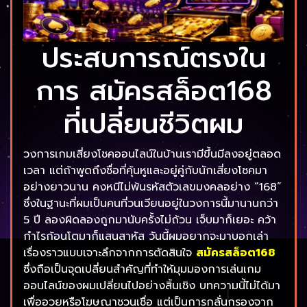
ประสบการณ์ตรงใน
การ สมัครสล็อต168
ที่เปลี่ยนชีวิตผม
วงการเกมเสี่ยงโชคออนไลน์ในบ้านเรามีขึ้นมีลงอยู่ตลอด
เวลา แต่ถ้าพูดถึงชื่อที่คุ้นหูและอยู่คู่กับนักเสี่ยงโชคมา
อย่างยาวนาน คงหนีไม่พ้นรหัสตัวเลขมงคลอย่าง “168”
ซึ่งในฐานะที่ผมเป็นคนที่วนเวียนอยู่ในวงการนี้มานานกว่า
5 ปี ลองผิดลองถูกมานับครั้งไม่ถ้วน เจ็บมาก็เยอะ คว้า
กำไรก้อนโตมาก็แสนสาหัส วันนี้ผมอยากจะมาบอกเล่า
เรื่องราวแบบเจาะลึกจากการตัดสินใจ
สมัครสล็อต168
ซึ่งถือเป็นจุดเปลี่ยนสำคัญที่ทำให้มุมมองการเล่นเกม
ออนไลน์ของผมเปลี่ยนไปอย่างสิ้นเชิง บทความนี้ไม่ได้มา
เพื่ออวยหรือโฆษณาชวนเชื่อ แต่เป็นการกลั่นกรองจาก