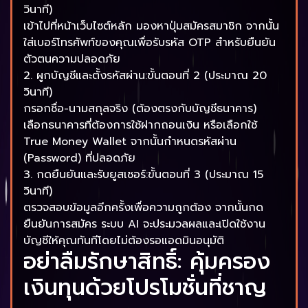
วินาที)
เข้าไปที่หน้าเว็บไซต์หลัก มองหาปุ่มสมัครสมาชิก จากนั้น
ใส่เบอร์โทรศัพท์ของคุณเพื่อรับรหัส OTP สำหรับยืนยัน
ตัวตนความปลอดภัย
2. ผูกบัญชีและตั้งรหัสผ่าน:ขั้นตอนที่ 2 (ประมาณ 20
วินาที)
กรอกชื่อ-นามสกุลจริง (ต้องตรงกับบัญชีธนาคาร)
เลือกธนาคารที่ต้องการใช้ฝากถอนเงิน หรือเลือกใช้
True Money Wallet จากนั้นกำหนดรหัสผ่าน
(Password) ที่ปลอดภัย
3. กดยืนยันและรับยูสเซอร์:ขั้นตอนที่ 3 (ประมาณ 15
วินาที)
ตรวจสอบข้อมูลอีกครั้งเพื่อความถูกต้อง จากนั้นกด
ยืนยันการสมัคร ระบบ AI จะประมวลผลและเปิดใช้งาน
บัญชีให้คุณทันทีโดยไม่ต้องรอแอดมินอนุมัติ
อย่าลืมรักษาสิทธิ์: คุ้มครอง
เงินทุนด้วยโปรโมชั่นที่ชาญ