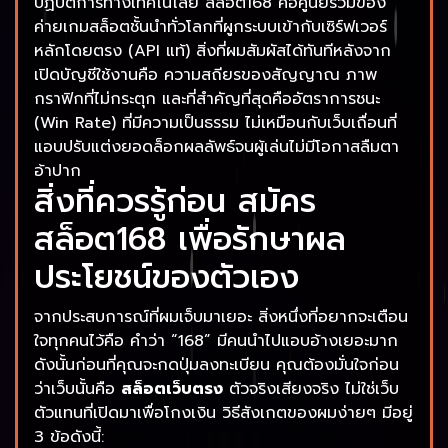
ปฏิบัติการทางเทคโนโลยี สล็อต168 คือศูนย์รวมของ
ค่ายเกมสล็อตชั้นนำทั่วโลกที่ผูกระบบเข้ากับเซิร์ฟเวอร์
หลักโดยตรง (API แท้) สิ่งที่ผมสัมผัสได้ทันทีหลังจาก
เปิดบัญชีใช้งานคือ ความสถียรของสัญญาณ ภาพ
กราฟิกที่ไม่กระตุก และที่สำคัญที่สุดคืออัตราการชนะ
(Win Rate) ที่มีความเป็นธรรม ไม่เหมือนกับเว็บเถื่อนที่
แอบปรับแต่งยอดล็อกผลลัพธ์จนผู้เล่นไม่มีโอกาสลืมตา
อ้าปาก
สิ่งที่ควรรู้ก่อน สมัคร
สล็อต168 เพื่อรักษาผล
ประโยชน์ของตัวเอง
จากประสบการณ์ที่ผมเจ็บมาเยอะ สิ่งหนึ่งที่อยากจะเตือน
ใจทุกคนไว้คือ คำว่า “168” มีคนนำไปแอบอ้างเยอะมาก
ดังนั้นก่อนที่คุณจะกดปุ่มลงทะเบียน คุณต้องมั่นใจก่อน
ว่าเว็บนั้นคือ
สล็อตเว็บตรง
ตัวจริงเสียงจริง ไม่ใช่เว็บ
ตัวแทนที่เปิดมาเพื่อโกงเงิน วิธีสังเกตของผมง่ายๆ มีอยู่
3 ข้อดังนี้: