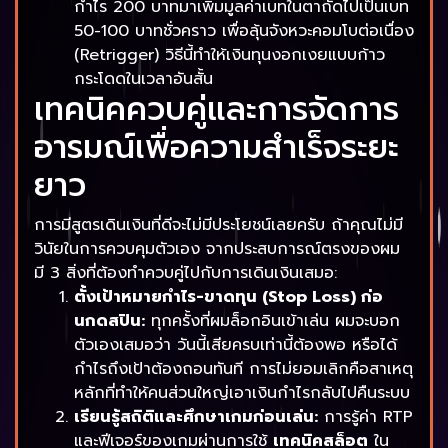
กำไร 200 บาทมาเพิ่มมูลค่าเบทในตาถัดไปเป็นเบท
50-100 บาทชั่วคราว เพื่อลุ้นจังหวะคอมโบต่อเนื่อง
(Retrigger) วิธีนี้ทำให้เงินทุนงอกเงยแบบก้าว
กระโดดในเวลาอันสั้น
เทคนิคควบคู่และการจัดการ
อารมณ์เพื่อความสำเร็จระยะ
ยาว
การมีสูตรเดินเงินที่ดีจะไม่มีประโยชน์เลยครับ ถ้าคุณไม่มี
วินัยในการควบคุมตัวเอง จากประสบการณ์ตรงของผม
มี 3 สิ่งที่ต้องทำควบคู่ไปกับการเดินเงินเสมอ:
ตั้งเป้าหมายกำไร-ขาดทุน (Stop Loss) ก่อ
นกดสปิน:
ทุกครั้งที่ผมล็อกอินเข้าเล่น ผมจะบอก
ตัวเองเสมอว่า วันนี้เสียครบเท่านี้ต้องพอ หรือได้
กำไรถึงเป้าต้องถอนทันที การไม่ยอมเลิกคือสาเหตุ
หลักที่ทำให้คนส่วนใหญ่เอาเงินกำไรกลับไปคืนระบบ
เรียนรู้สถิติและศึกษาเกมก่อนเล่น:
การรู้ค่า RTP
และฟีเจอร์ของเกมผ่านการใช้
เทคนิคสล็อต
ใน