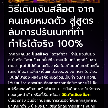
วิธีเดินเงินสล็อต จาก
คนเคยหมดตัว สู่สูตร
ลับการปรับเบทที่ทำ
กำไรได้จริง 100%
ถ้าคุณเคยนั่ง
ปั่นสล็อต
แล้วรู้สึกว่า “ทำไมยิ่งเล่นยิ่ง
จม” หรือ “พอปรับเบทขึ้นทีไร เกมเงียบกริบทุกที” บอก
เลยว่าคุณไม่ได้เป็นคนเดียวครับ ในอดีตผมก็เคยเป็นหนึ่ง
ในคนที่คิดว่า
สล็อต
เป็นแค่เรื่องของดวง กดๆ ไปเดี๋ยว
โบนัสก็มาเอง ผลลัพธ์คือหมดตัวไม่เป็นท่า จนกระทั่งผม
ได้เรียนรู้ว่า สิ่งที่แยกเสือออกจากเหยื่อในวงการนี้ ไม่ใช่
แค่เรื่องของตัวเกมหรือค่ายเกม แต่มันคือศาสตร์แห่งการ
ควบคุมหน้าตัก หรือที่เรียกกันว่า
วิธีเดินเงินสล็อต
นั่นเองครับ วันนี้จากประสบการณ์จริงที่ล้มลุกคลุกคลาน
มานานกว่า 5 ปี ผมจะมาแชร์เคล็ดลับการบริหารเงินทุน