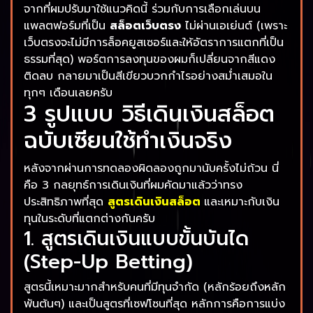
จากที่ผมปรับมาใช้แนวคิดนี้ ร่วมกับการเลือกเล่นบน
แพลตฟอร์มที่เป็น
สล็อตเว็บตรง
ไม่ผ่านเอเย่นต์ (เพราะ
เว็บตรงจะไม่มีการล็อคยูสเซอร์และให้อัตราการแตกที่เป็น
ธรรมที่สุด) พอร์ตการลงทุนของผมก็เปลี่ยนจากสีแดง
ติดลบ กลายมาเป็นสีเขียวบวกกำไรอย่างสม่ำเสมอใน
ทุกๆ เดือนเลยครับ
3 รูปแบบ วิธีเดินเงินสล็อต
ฉบับเซียนใช้ทำเงินจริง
หลังจากผ่านการทดลองผิดลองถูกมานับครั้งไม่ถ้วน นี่
คือ 3 กลยุทธ์การเดินเงินที่ผมคัดมาแล้วว่าทรง
ประสิทธิภาพที่สุด
สูตรเดินเงินสล็อต
และเหมาะกับเงิน
ทุนในระดับที่แตกต่างกันครับ
1. สูตรเดินเงินแบบขั้นบันได
(Step-Up Betting)
สูตรนี้เหมาะมากสำหรับคนที่มีทุนจำกัด (หลักร้อยถึงหลัก
พันต้นๆ) และเป็นสูตรที่เซฟโซนที่สุด หลักการคือการแบ่ง