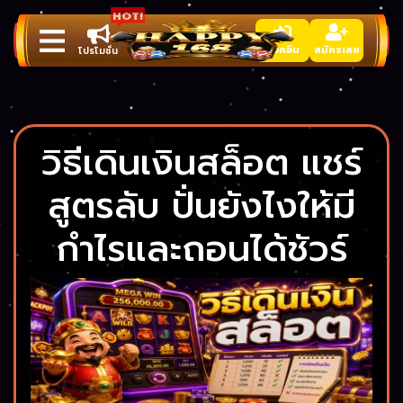
ล็อคอิน
สมัครเลย
โปรโมชั่น
วิธีเดินเงินสล็อต แชร์
สูตรลับ ปั่นยังไงให้มี
กำไรและถอนได้ชัวร์