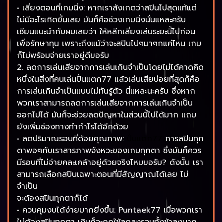
• เลี่ยงตอนที่เกมนิ่ง: หากเราสังเกตว่าสปินไปสุดแท้แต่
ไม่มีอะไรเกิดขึ้นเลย มันก็คือช่วงเกมนิ่งนั่นแหละครับ
เซียนแนะนำกับผมเลยว่า ให้หลีกเลี่ยงเล่นระยะนี้ไปก่อน
เพื่อรักษาทุน เพราะถึงแม้ว่าจะสปินไปๆมาๆกแค่ไหน เกม
ก็ไม่พร้อมจ่ายเราอยู่ดีขอรับ
2. ลดการเล่นเสียจากการเล่นเกินจำเป็นโดยไม่ได้คาดคิด
หนึ่งในสิ่งที่คนเล่นปั่นแตก77 แล้วเล่นเสียบ่อยที่สุดก็คือ
การเล่นเกินจำเป็นแบบไม่ทันรู้ตัว นี่แหละนะครับ ซึ่งหาก
พวกเราสามารถลดการเล่นเสียจากการเล่นเกินจำเป็น
ออกไปได้ มันก็จะช่วยลดปัญหาในส่วนนี้ไปได้มาก แถม
ยังเพิ่มช่องทางทำกำไรได้อีกด้วย
• ลดปริมาณรอบที่ด้อยคุณภาพ:
ปั่นแตก77
การสปินทุก
ตาพอๆกับเราสารภาพจังหวะของเกมทุกตา ซึ่งมันก็ควร
มีรอบที่ไม่จ่ายคละเคล้าอยู่ด้วยจริงไหมขอรับ? ดังนั้น เรา
สามารถเลือกสปินเฉพาะตอนที่มีสัญญาณได้เลย ไม่
จำเป็น
จะต้องสปินทุกตาก็ได้
• ควบคุมงบได้ง่ายมากยิ่งขึ้น: Puntaek77 เมื่อพวกเรา
ไม่ต้องสปินทุกตา เงินก็จะถูกใช้ลดลงรวมทั้งช้าลงมาก