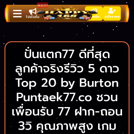
ล็อคอิน
สมัครเลย
โปรโมชั่น
ปั่นแตก77 ดีที่สุด
ลูกค้าจริงรีวิว 5 ดาว
Top 20 by Burton
Puntaek77.co ชวน
เพื่อนรับ 77 ฝาก-ถอน
3วิ คุณภาพสูง เกม