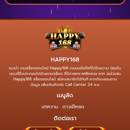
HAPPY168
แนะนำ เกมสล็อตออนไลน์ Happy168 เกมบนมือถือที่ได้รับความ นิยมใน
ขณะนี้ซึ่งประกอบไปด้วยเกมสล็อต ที่มีภาพกราฟฟิคสวย หาก สนใจเล่น
Happy168 สล็อตออนไลน์ สมัครสมาชิกได้ทันที หากต้องสอบถาม
ข้อมูล เพิ่มเติมติดต่อ Call Center 24 ช.ม.
เมนูลัด
บทความ
ดาวน์โหลด
ติดต่อเรา