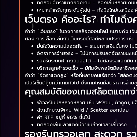
ทดสอบอัตราแตกของเกม – ลองเล่นหลายเกมเพื่อค
เหมาะสำหรับทุกระดับผู้เล่น – ทั้งมือใหม่และมืออ
เว็บตรง คืออะไร? ทำไมถึง
คำว่า “เว็บตรง” ในวงการสล็อตออนไลน์ หมายถึง เว็บไซต
ต้อง การเลือกเล่นกับเว็บตรงมีข้อดีหลายประการ เช่น:
มั่นใจในความปลอดภัย – ระบบการเงินมั่นคง ไม่
อัตราการจ่ายจริง – ไม่มีการปรับลดอัตราชนะเหม
รองรับระบบฝากถอนออโต้ – ไม่ต้องรอแอดมิน 
บริการลูกค้ารวดเร็ว – มีทีมซัพพอร์ตมืออาชี
คำว่า “อัตราแตกสูง” หรือที่หลายคนเรียกว่า “สล็อตแต
เปอร์เซ็นต์สูงกว่าเกมทั่วไป ยิ่งเกมไหนมีอัตราการจ่ายส
คุณสมบัติของเกมสล็อตแตกง่
ฟีเจอร์โบนัสหลากหลาย เช่น ฟรีสปิน, ตัวคูณ, 
สัญลักษณ์พิเศษ Wild / Scatter ออกบ่อย
ค่า RTP อยู่ที่ 96% ขึ้นไป
ทดลองเล่นแล้วแตกบ่อยในช่วงเวลาเล่นจริง
รองรับทรูวอเลท สะดวก รวด