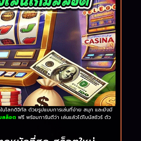
ในโลกดิจิทัล ด้วยรูปแบบการเล่นที่ง่าย สนุก และยังมี
มสล็อต
ฟรี พร้อมการันตีว่า เล่นแล้วได้โบนัสชัวร์ ตัว