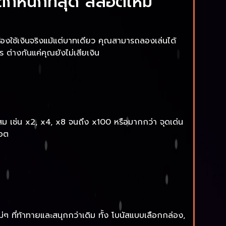
กหนักที่สุด สล็อตใหม่
ต้องใช้เงินจริงแม้แต่บาทเดียว คุณสามารถลองเล่นได้
 ต่างกันแค่คุณยังไม่เสียเงิน
ะสม เช่น x2, x4, x8 จนถึง x100 หรือมากกว่า จุดเด่น
็อต
หม่ๆ ที่ท้าทายและสนุกกว่าเดิม ทั้ง โบนัสแบบเลือกกล่อง,