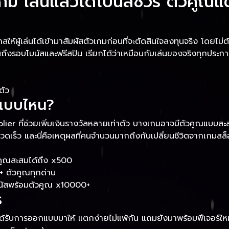
 เล่นแล้วได้โบนัสชัวร์ ตัวคูณแต
้ผู้เล่นได้เข้ามาสัมผัสตัวเกมก่อนที่จะตัดสินใจลงทุนจริง โดยไม่
ถึงรอบโบนัสและฟรีสปิน เรียกได้ว่าเหมือนกับเล่นของจริงทุกประการ
ตัว
มแบบไหน?
iplier ที่ช่วยเพิ่มเงินรางวัลหลายเท่าตัว บางเกมอาจมีตัวคูณแบบส
รวดเร็ว และนี่คือเหตุผลที่คนจำนวนมากถึงกับเปลี่ยนชีวิตจากเกมสล
คูณสะสมได้ถึง x500
 ตัวคูณทุกด่าน
นัสพร้อมตัวคูณ x10000+
ร
บันก็ได้รับการออกแบบมาให้ แตกง่ายไม่แพ้กัน แถมยังมาพร้อมฟีเจอร์ใ