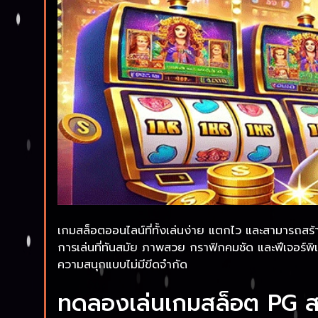
เกมสล็อตออนไลน์ที่ทั้งเล่นง่าย แตกไว และสามารถสร้าง
การเล่นที่ทันสมัย ภาพสวย กราฟิกคมชัด และฟีเจอร์พิเ
ความสนุกแบบไม่มีขีดจำกัด
ทดลองเล่นเกมสล็อต PG สล