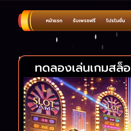
หน้าแรก
รับเพรชฟรี
โปรโมชั่น
ทดลองเล่นเกมสล็อต