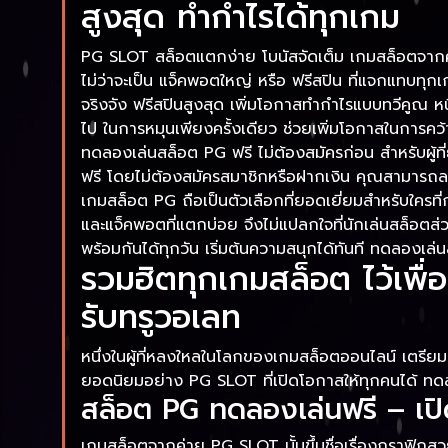
สูงสุด ทำกำไรได้ทุกเกม
PG SLOT สล็อตแตกง่าย โบนัสจัดเต็ม เกมสล็อตจากค่า
ไม่ว่าจะเป็น แจ็คพอตใหญ่ หรือ ฟรีสปิน ที่แจกแทบทุกเ
จริงจัง ฟรีสปินสูงสุด เพิ่มโอกาสทำกำไรแบบทวีคูณ หนึ
ไป ในการหมุนเพียงครั้งเดียว ช่วยเพิ่มโอกาสในการคว้า
ทดลองเล่นสล็อต PG ฟรี ไม่ต้องสมัครก่อน สำหรับผู้ท
ฟรี โดยไม่ต้องสมัครสมาชิกหรือฝากเงิน คุณสามารถลอง
เกมสล็อต PG ถือเป็นตัวเลือกที่ยอดเยี่ยมสำหรับใครที
และแจ็คพอตที่แตกบ่อย จึงไม่แปลกใจที่นักเล่นสล็อตส
พร้อมกันได้ทุกวัน เริ่มต้นความสนุกได้ทันที ทดลองเล่นส
รวมฮิตทุกเกมสล็อต ไว้เพื
รับทรูวอเลท
หนึ่งในผู้ที่หลงใหลในโลกของเกมสล็อตออนไลน์ เตรียม
ยอดนิยมอย่าง PG SLOT ที่เปิดโอกาสให้ทุกคนได้ ทดลอง
สล็อต PG ทดลองเล่นฟรี – เป
เกมสล็อตจากค่าย PG SLOT นั้นขึ้นชื่อเรื่องกราฟิกสว