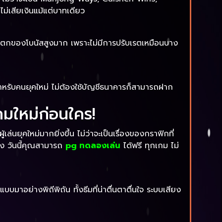
่เสียเงินแม้แต่บาทเดียว
การแตกของโบนัสสูงมาก เพราะไม่มีการปรับเรตเหมือนบาง
หรับคนยุคใหม่ ไม่ต้องใช้บัญชีธนาคารก็สามารถฝาก
มใหม่ก่อนใคร!
ยุคใหม่มากยิ่งขึ้น ไม่ว่าจะเป็นเรื่องของกราฟิกที่
ิง วันนี้คุณสามารถ
pg ทดลองเล่น
ได้ฟรี ทุกเกม ไม่
อย่างพิถีพิถัน ทั้งธีมที่น่าตื่นตาตื่นใจ ระบบเสียง