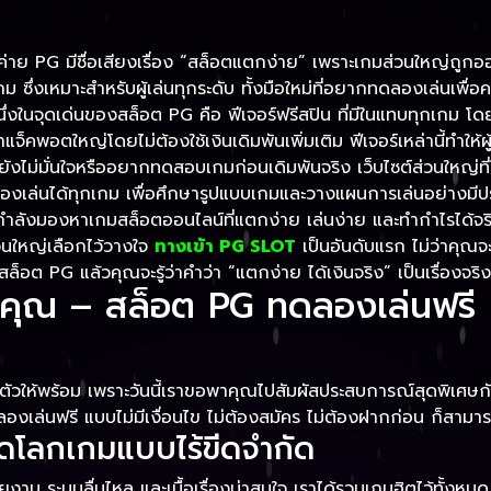
ย PG มีชื่อเสียงเรื่อง “สล็อตแตกง่าย” เพราะเกมส่วนใหญ่ถูกอ
กม ซึ่งเหมาะสำหรับผู้เล่นทุกระดับ ทั้งมือใหม่ที่อยากทดลองเล่นเพื
่งในจุดเด่นของสล็อต PG คือ ฟีเจอร์ฟรีสปิน ที่มีในแทบทุกเกม โดย
แจ็คพอตใหญ่โดยไม่ต้องใช้เงินเดิมพันเพิ่มเติม ฟีเจอร์เหล่านี้ทำให
ี่ยังไม่มั่นใจหรืออยากทดสอบเกมก่อนเดิมพันจริง เว็บไซต์ส่วนใหญ
เล่นได้ทุกเกม เพื่อศึกษารูปแบบเกมและวางแผนการเล่นอย่างมีประส
่กำลังมองหาเกมสล็อตออนไลน์ที่แตกง่าย เล่นง่าย และทำกำไรได้จริ
่วนใหญ่เลือกไว้วางใจ
ทางเข้า PG SLOT
เป็นอันดับแรก ไม่ว่าคุณจ
ล็อต PG แล้วคุณจะรู้ว่าคำว่า “แตกง่าย ได้เงินจริง” เป็นเรื่องจริง
่อคุณ – สล็อต PG ทดลองเล่นฟรี
ตัวให้พร้อม เพราะวันนี้เราขอพาคุณไปสัมผัสประสบการณ์สุดพิเศษ
เล่นฟรี แบบไม่มีเงื่อนไข ไม่ต้องสมัคร ไม่ต้องฝากก่อน ก็สามารถเ
ิดโลกเกมแบบไร้ขีดจำกัด
ยงาม ระบบลื่นไหล และเนื้อเรื่องน่าสนใจ เราได้รวมเกมฮิตไว้ทั้ง