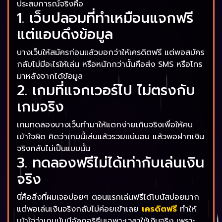
ประสบการณ์จริงคือ
1. เว็บปลอมที่ทำเหมือนแจกฟรี
แต่แอบดึงข้อมูล
บางเว็บให้สมัครก่อนแล้วบอกว่าให้เครดิตฟรี แต่พอสมัคร
กลับไม่มีอะไรให้เล่น หรือหนักกว่านั้นคือส่ง SMS หรือโทร
มาหลังจากได้ข้อมูล
2. เกมที่แจกเวอร์ไป ไม่ตรงกับ
เกมจริง
เกมทดลองบางเว็บทำมาให้แตกง่ายเกินจริงเพื่อให้คน
เข้าใจผิด คิดว่าเกมนี้เล่นแล้วรวยแน่นอน แล้วพอฝากเงิน
จริงกลับไม่เป็นแบบนั้น
3. ทดลองฟรีไม่ได้เท่ากับเล่นเงิน
จริง
นี่คือสิ่งที่ผมเจอบ่อยๆ ตอนแรกเล่นฟรีได้โบนัสบ่อยมาก
แต่พอเล่นเงินจริงกลับไม่ค่อยเข้าเลย
เครดิตฟรี
ทำให้
เข้าใจว่าเกมมันมีอัลกอริธึมเฉพาะเวลาใช้เงินจริง เพราะ