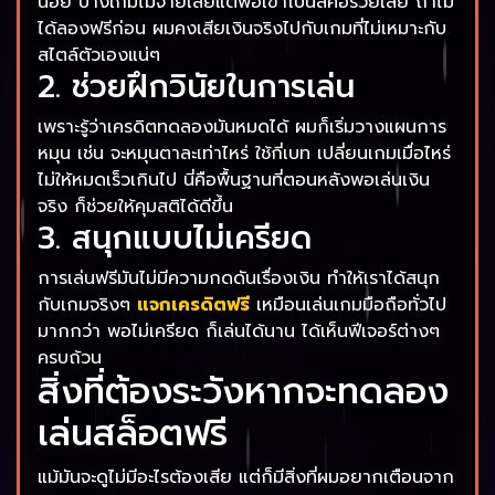
น้อย บางเกมไม่จ่ายเลยแต่พอเข้าโบนัสคือรวยเลย ถ้าไม่
ได้ลองฟรีก่อน ผมคงเสียเงินจริงไปกับเกมที่ไม่เหมาะกับ
สไตล์ตัวเองแน่ๆ
2. ช่วยฝึกวินัยในการเล่น
เพราะรู้ว่าเครดิตทดลองมันหมดได้ ผมก็เริ่มวางแผนการ
หมุน เช่น จะหมุนตาละเท่าไหร่ ใช้กี่เบท เปลี่ยนเกมเมื่อไหร่
ไม่ให้หมดเร็วเกินไป นี่คือพื้นฐานที่ตอนหลังพอเล่นเงิน
จริง ก็ช่วยให้คุมสติได้ดีขึ้น
3. สนุกแบบไม่เครียด
การเล่นฟรีมันไม่มีความกดดันเรื่องเงิน ทำให้เราได้สนุก
กับเกมจริงๆ
แจกเครดิตฟรี
เหมือนเล่นเกมมือถือทั่วไป
มากกว่า พอไม่เครียด ก็เล่นได้นาน ได้เห็นฟีเจอร์ต่างๆ
ครบถ้วน
สิ่งที่ต้องระวังหากจะทดลอง
เล่นสล็อตฟรี
แม้มันจะดูไม่มีอะไรต้องเสีย แต่ก็มีสิ่งที่ผมอยากเตือนจาก