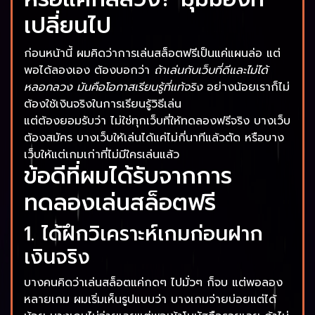
เปลี่ยนไป
ก่อนหน้านี้ ผมคิดว่าการเล่นสล็อตฟรีเป็นแค่แผนล่อ แต่
พอได้ลองเอง ต้องบอกว่า
ถ้าเล่นกับเว็บที่ดีและไม่ได้
หลอกลวง มันคือโอกาสเรียนรู้ที่แท้จริง
อย่างน้อยเราก็ไม่
ต้องใช้เงินจริงในการเรียนรู้วิธีเล่น
แต่ต้องยอมรับว่า ไม่ใช่ทุกเว็บที่ให้ทดลองฟรีจริง บางเว็บ
ต้องสมัคร บางเว็บให้เล่นได้แค่ไม่กี่นาทีแล้วตัด หรือบาง
เว็บให้แต่เกมเก่าที่ไม่มีใครเล่นแล้ว
ข้อดีที่ผมได้รับจากการ
ทดลองเล่นสล็อตฟรี
1. ได้ฝึกวิเคราะห์เกมก่อนฝาก
เงินจริง
บางคนคิดว่าเล่นสล็อตแค่กดๆ ไปมั่วๆ ก็จบ แต่พอลอง
หลายเกม ผมเริ่มเห็นรูปแบบว่า บางเกมจ่ายบ่อยแต่ได้