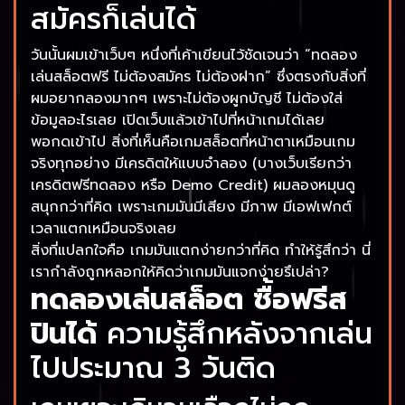
สมัครก็เล่นได้
วันนั้นผมเข้าเว็บๆ หนึ่งที่เค้าเขียนไว้ชัดเจนว่า “ทดลอง
เล่นสล็อตฟรี ไม่ต้องสมัคร ไม่ต้องฝาก” ซึ่งตรงกับสิ่งที่
ผมอยากลองมากๆ เพราะไม่ต้องผูกบัญชี ไม่ต้องใส่
ข้อมูลอะไรเลย เปิดเว็บแล้วเข้าไปที่หน้าเกมได้เลย
พอกดเข้าไป สิ่งที่เห็นคือเกมสล็อตที่หน้าตาเหมือนเกม
จริงทุกอย่าง มีเครดิตให้แบบจำลอง (บางเว็บเรียกว่า
เครดิตฟรีทดลอง หรือ Demo Credit) ผมลองหมุนดู
สนุกกว่าที่คิด เพราะเกมมันมีเสียง มีภาพ มีเอฟเฟกต์
เวลาแตกเหมือนจริงเลย
สิ่งที่แปลกใจคือ เกมมันแตกง่ายกว่าที่คิด ทำให้รู้สึกว่า นี่
เรากำลังถูกหลอกให้คิดว่าเกมมันแจกง่ายรึเปล่า?
ทดลองเล่นสล็อต ซื้อฟรีส
ปินได้
ความรู้สึกหลังจากเล่น
ไปประมาณ 3 วันติด