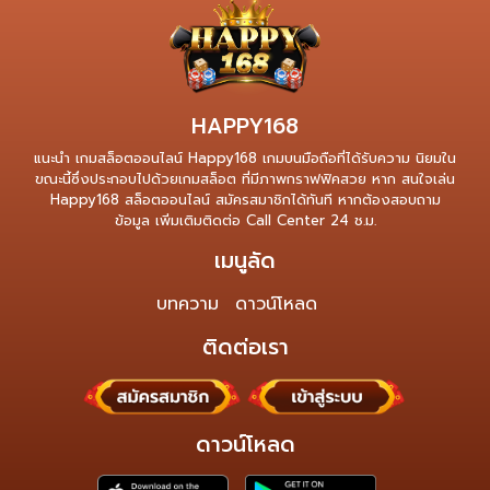
HAPPY168
แนะนำ เกมสล็อตออนไลน์ Happy168 เกมบนมือถือที่ได้รับความ นิยมใน
ขณะนี้ซึ่งประกอบไปด้วยเกมสล็อต ที่มีภาพกราฟฟิคสวย หาก สนใจเล่น
Happy168 สล็อตออนไลน์ สมัครสมาชิกได้ทันที หากต้องสอบถาม
ข้อมูล เพิ่มเติมติดต่อ Call Center 24 ช.ม.
เมนูลัด
บทความ
ดาวน์โหลด
ติดต่อเรา
ดาวน์โหลด