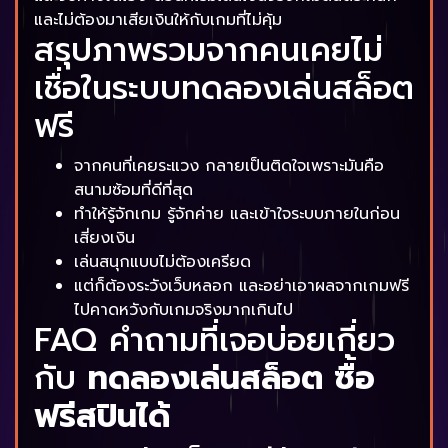
และไม่ต้องมาเสียเงินให้กับเกมที่ไม่คุ้ม
สรุปภาพรวมจากคนเคยไม่
เชื่อในระบบทดลองเล่นสล็อต
ฟรี
จากคนที่เคยระแวง กลายเป็นติดใจเพราะมันคือ
สนามซ้อมที่ดีที่สุด
ทำให้รู้จักเกม รู้จักค่าย และเข้าใจระบบภายในก่อน
เสี่ยงเงิน
เล่นสนุกแบบไม่ต้องเครียด
แต่ก็ต้องระวังเว็บหลอก และอย่าเอาผลจากเกมฟรี
ไปคาดหวังกับเกมจริงมากเกินไป
FAQ คำถามที่เจอบ่อยเกี่ยว
กับ
ทดลองเล่นสล็อต ซื้อ
ฟรีสปินได้