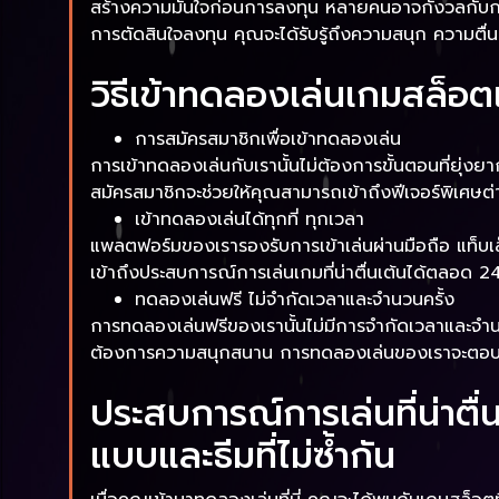
สร้างความมั่นใจก่อนการลงทุน หลายคนอาจกังวลกับการ
การตัดสินใจลงทุน คุณจะได้รับรู้ถึงความสนุก ความตื
วิธีเข้าทดลองเล่นเกมสล็อต
การสมัครสมาชิกเพื่อเข้าทดลองเล่น
การเข้าทดลองเล่นกับเรานั้นไม่ต้องการขั้นตอนที่ยุ่งย
สมัครสมาชิกจะช่วยให้คุณสามารถเข้าถึงฟีเจอร์พิเศษต่า
เข้าทดลองเล่นได้ทุกที่ ทุกเวลา
แพลตฟอร์มของเรารองรับการเข้าเล่นผ่านมือถือ แท็บเล็
เข้าถึงประสบการณ์การเล่นเกมที่น่าตื่นเต้นได้ตลอด 24
ทดลองเล่นฟรี ไม่จำกัดเวลาและจำนวนครั้ง
การทดลองเล่นฟรีของเรานั้นไม่มีการจำกัดเวลาและจำ
ต้องการความสนุกสนาน การทดลองเล่นของเราจะตอบ
ประสบการณ์การเล่นที่น่าต
แบบและธีมที่ไม่ซ้ำกัน