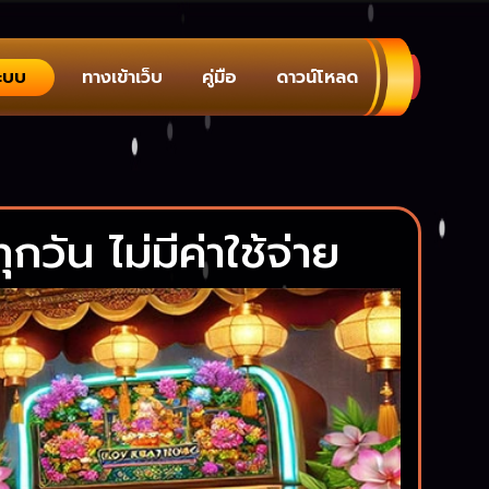
ระบบ
ทางเข้าเว็บ
คู่มือ
ดาวน์โหลด
วัน ไม่มีค่าใช้จ่าย