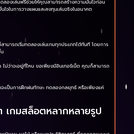
ทดลองเล่นฟรีช่วยให้คุณสามารถสร้างความมั่นใจก่อน
ามมั่นใจในการวางแผนและลงทุนเล่นจริงในอนาคต
้น ก็สามารถเริ่มทดลองเล่นเกมทุกประเภทได้ทันที โดยการ
้น
ม่ว่าจะอยู่ที่ไหน ขอเพียงมีอินเทอร์เน็ต คุณก็สามารถ
าจะเป็นการฝึกฝนทักษะ ทดลองกลยุทธ์ หรือเพียงแค่
็อต เกมสล็อตหลากหลายรูป