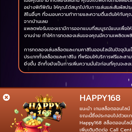
เมื่อคุณเข้ามาทดลองเล่นที่นี่ คุณจะได้พบกับเกมสล็
อย่างพิถีพิถัน ให้คุณได้สนุกไปกับการเล่นและสัมผั
สิโนอื่นๆ ที่จะมอบความท้าทายและความตื่นเต้นให้กับคุณ 
จากบ้านเลย
แพลตฟอร์มของเรามีการออกแบบที่สมบูรณ์แบบเพื่อให้คุณ
งานง่าย ทำให้การทดลองเล่นของคุณมีความเพลิดเพลิน
การทดลองเล่นสล็อตและเกมคาสิโนออนไลน์ในปัจจุบันเป
ประเภททั้งสล็อตและคาสิโน ที่พร้อมให้บริการฟรีและสา
ยิ่งขึ้น อีกทั้งยังเป็นการเพิ่มความมั่นใจก่อนที่คุณจ
HAPPY168
แนะนำ เกมสล็อตออนไลน์ 
ขณะนี้ซึ่งประกอบไปด้วยเ
Happy168 สล็อตออนไลน์ 
เพิ่มเติมติดต่อ Call Cen