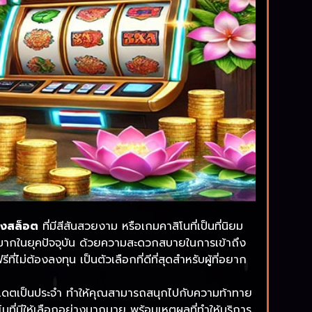
งสล็อต
ที่มีสีสันสวยงาม หรือเกมคาสิโนที่เป็นที่นิยม
างมากในยุคปัจจุบัน ด้วยความสะดวกสบายในการเข้าถึง
่ต้องลงทุน เป็นตัวเลือกที่ดีที่สุดสำหรับผู้ที่อยาก
ปเดตเป็นประจำ ทำให้คุณสามารถสนุกไปกับความท้าทาย
นที่มีให้เลือกอย่างมากมาย พร้อมเหตุผลที่ทำให้บริการ