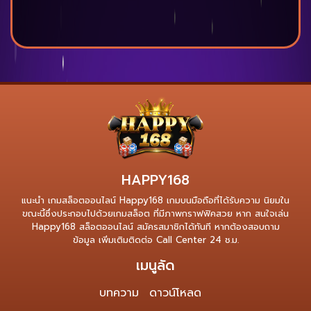
HAPPY168
แนะนำ เกมสล็อตออนไลน์ Happy168 เกมบนมือถือที่ได้รับความ นิยมใน
ขณะนี้ซึ่งประกอบไปด้วยเกมสล็อต ที่มีภาพกราฟฟิคสวย หาก สนใจเล่น
Happy168 สล็อตออนไลน์ สมัครสมาชิกได้ทันที หากต้องสอบถาม
ข้อมูล เพิ่มเติมติดต่อ Call Center 24 ช.ม.
เมนูลัด
บทความ
ดาวน์โหลด